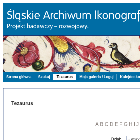
Strona główna
Szukaj
Tezaurus
Moja galeria / Loguj
Kalejdosk
Tezaurus
A
B
C
D
E
F
G
H
I
J
Dział: