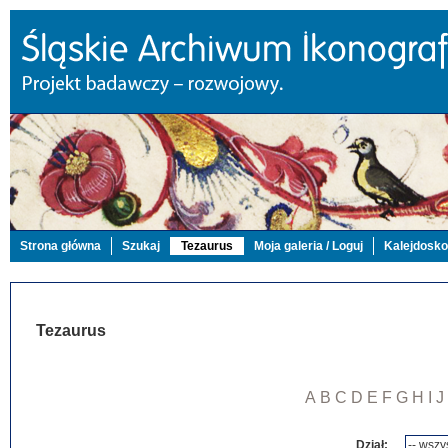
Strona główna
Szukaj
Tezaurus
Moja galeria / Loguj
Kalejdosk
Tezaurus
A
B
C
D
E
F
G
H
I
J
Dział: