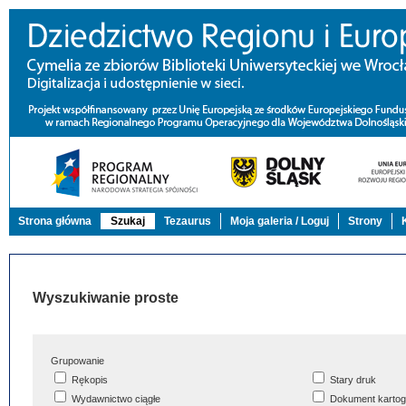
Strona główna
Szukaj
Tezaurus
Moja galeria / Loguj
Strony
Wyszukiwanie proste
Grupowanie
Rękopis
Stary druk
Wydawnictwo ciągłe
Dokument kartog