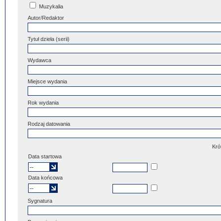
Muzykalia
Autor/Redaktor
Tytuł dzieła (serii)
Wydawca
Miejsce wydania
Rok wydania
Rodzaj datowania
Kró
Data startowa
Data końcowa
Sygnatura