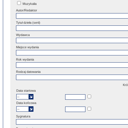
Muzykalia
Autor/Redaktor
Tytuł dzieła (serii)
Wydawca
Miejsce wydania
Rok wydania
Rodzaj datowania
Kró
Data startowa
Data końcowa
Sygnatura