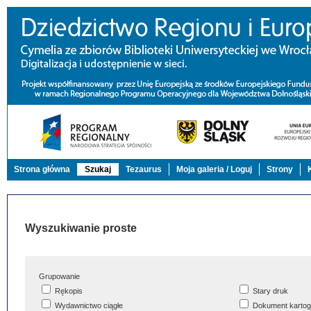
Strona główna
Szukaj
Tezaurus
Moja galeria / Loguj
Strony
Wyszukiwanie proste
Grupowanie
Rękopis
Stary druk
Wydawnictwo ciągłe
Dokument kartog