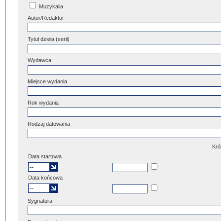
Muzykalia
Autor/Redaktor
Tytuł dzieła (serii)
Wydawca
Miejsce wydania
Rok wydania
Rodzaj datowania
Kró
Data startowa
Data końcowa
Sygnatura