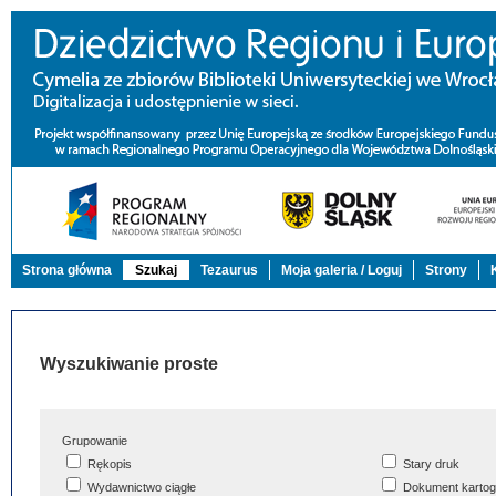
Strona główna
Szukaj
Tezaurus
Moja galeria / Loguj
Strony
Wyszukiwanie proste
Grupowanie
Rękopis
Stary druk
Wydawnictwo ciągłe
Dokument kartog