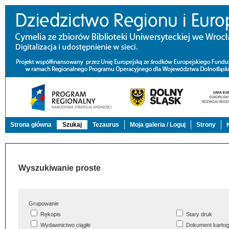
Strona główna
Szukaj
Tezaurus
Moja galeria / Loguj
Strony
Wyszukiwanie proste
Grupowanie
Rękopis
Stary druk
Wydawnictwo ciągłe
Dokument kartog