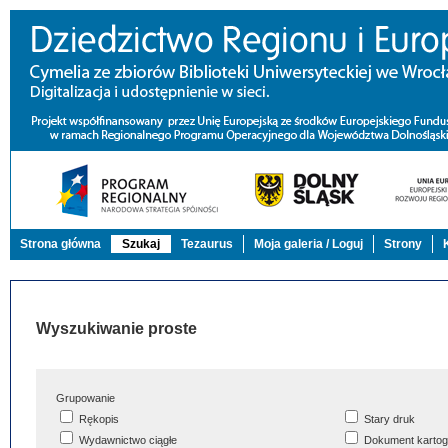
Strona główna
Szukaj
Tezaurus
Moja galeria / Loguj
Strony
Wyszukiwanie proste
Grupowanie
Rękopis
Stary druk
Wydawnictwo ciągłe
Dokument kartog