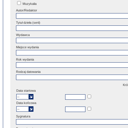
Muzykalia
Autor/Redaktor
Tytuł dzieła (serii)
Wydawca
Miejsce wydania
Rok wydania
Rodzaj datowania
Kró
Data startowa
Data końcowa
Sygnatura