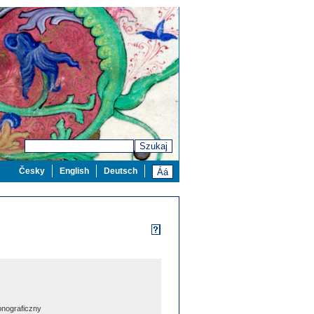
Szukaj
Česky
English
Deutsch
nograficzny