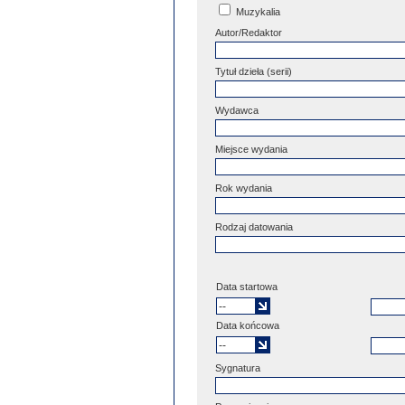
Muzykalia
Autor/Redaktor
Tytuł dzieła (serii)
Wydawca
Miejsce wydania
Rok wydania
Rodzaj datowania
Data startowa
Data końcowa
Sygnatura