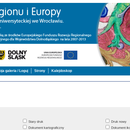
ja galeria / Loguj
Strony
Kalejdoskop
Stary druk
Druk nowy
Dokument kartograficzny
Dokument iko