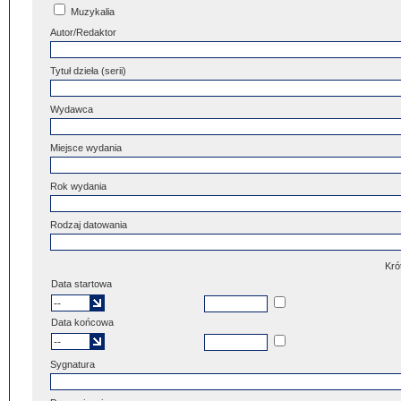
Muzykalia
Autor/Redaktor
Tytuł dzieła (serii)
Wydawca
Miejsce wydania
Rok wydania
Rodzaj datowania
Kró
Data startowa
Data końcowa
Sygnatura