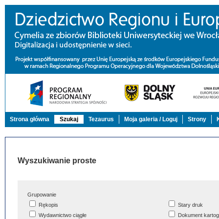
Strona główna
Szukaj
Tezaurus
Moja galeria / Loguj
Strony
Wyszukiwanie proste
Grupowanie
Rękopis
Stary druk
Wydawnictwo ciągłe
Dokument kartog