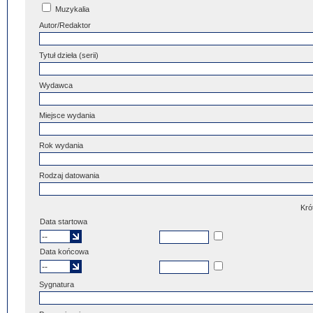
Muzykalia
Autor/Redaktor
Tytuł dzieła (serii)
Wydawca
Miejsce wydania
Rok wydania
Rodzaj datowania
Kró
Data startowa
Data końcowa
Sygnatura