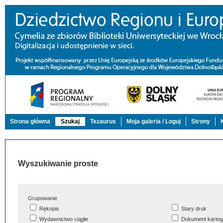
Strona główna
Szukaj
Tezaurus
Moja galeria / Loguj
Strony
Wyszukiwanie proste
Grupowanie
Rękopis
Stary druk
Wydawnictwo ciągłe
Dokument kartog