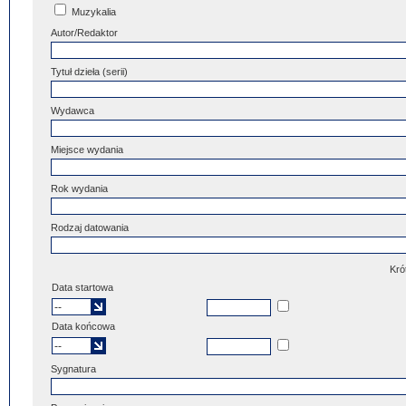
Muzykalia
Autor/Redaktor
Tytuł dzieła (serii)
Wydawca
Miejsce wydania
Rok wydania
Rodzaj datowania
Kró
Data startowa
Data końcowa
Sygnatura