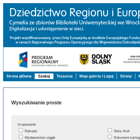
Strona główna
Szukaj
Tezaurus
Moja galeria / Loguj
Strony
Wyszukiwanie proste
Grupowanie
Rękopis
Stary druk
Wydawnictwo ciągłe
Dokument kartog