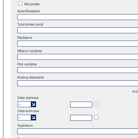
Muzykalia
Autor/Redaktor
Tytuł dzieła (serii)
Wydawca
Miejsce wydania
Rok wydania
Rodzaj datowania
Kró
Data startowa
Data końcowa
Sygnatura