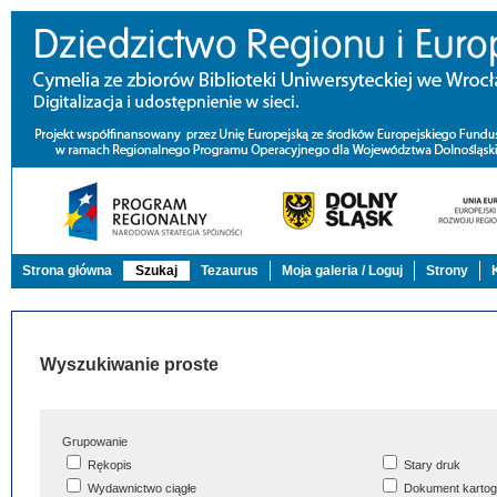
Strona główna
Szukaj
Tezaurus
Moja galeria / Loguj
Strony
Wyszukiwanie proste
Grupowanie
Rękopis
Stary druk
Wydawnictwo ciągłe
Dokument kartog