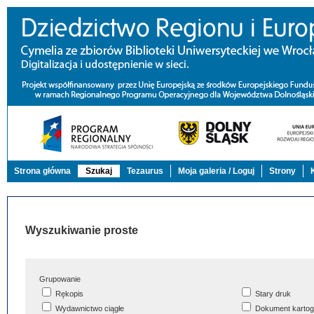
Strona główna
Szukaj
Tezaurus
Moja galeria / Loguj
Strony
Wyszukiwanie proste
Grupowanie
Rękopis
Stary druk
Wydawnictwo ciągłe
Dokument kartog