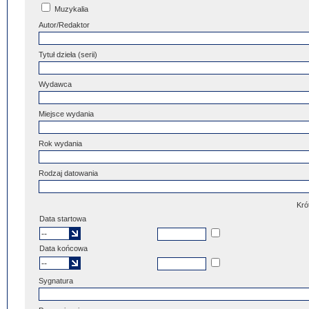
Muzykalia
Autor/Redaktor
Tytuł dzieła (serii)
Wydawca
Miejsce wydania
Rok wydania
Rodzaj datowania
Kró
Data startowa
Data końcowa
Sygnatura