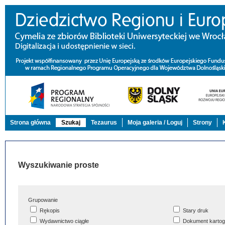
Strona główna
Szukaj
Tezaurus
Moja galeria / Loguj
Strony
Wyszukiwanie proste
Grupowanie
Rękopis
Stary druk
Wydawnictwo ciągłe
Dokument kartog