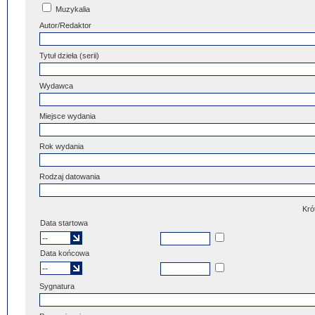
Muzykalia
Autor/Redaktor
Tytuł dzieła (serii)
Wydawca
Miejsce wydania
Rok wydania
Rodzaj datowania
Kró
Data startowa
Data końcowa
Sygnatura