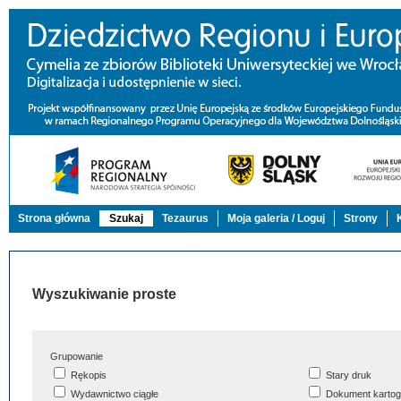
Strona główna
Szukaj
Tezaurus
Moja galeria / Loguj
Strony
Wyszukiwanie proste
Grupowanie
Rękopis
Stary druk
Wydawnictwo ciągłe
Dokument kartog