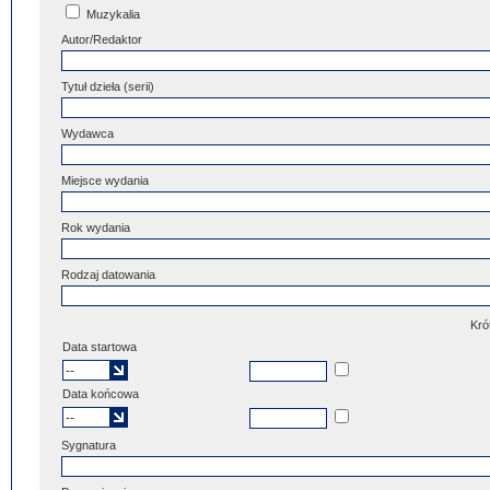
Muzykalia
Autor/Redaktor
Tytuł dzieła (serii)
Wydawca
Miejsce wydania
Rok wydania
Rodzaj datowania
Kró
Data startowa
Data końcowa
Sygnatura