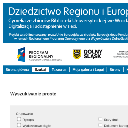
Strona główna
Szukaj
Tezaurus
Moja galeria / Loguj
Strony
Wyszukiwanie proste
Grupowanie
Rękopis
Stary druk
Wydawnictwo ciągłe
Dokument kartog