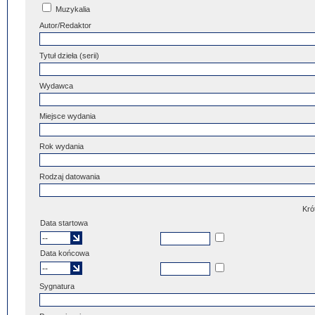
Muzykalia
Autor/Redaktor
Tytuł dzieła (serii)
Wydawca
Miejsce wydania
Rok wydania
Rodzaj datowania
Kró
Data startowa
Data końcowa
Sygnatura