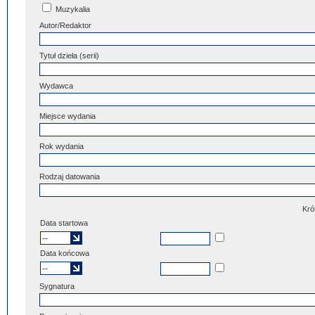
Muzykalia
Autor/Redaktor
Tytuł dzieła (serii)
Wydawca
Miejsce wydania
Rok wydania
Rodzaj datowania
Kró
Data startowa
Data końcowa
Sygnatura