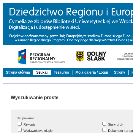
Strona główna
Szukaj
Tezaurus
Moja galeria / Loguj
Strony
Wyszukiwanie proste
Grupowanie
Rękopis
Stary druk
Wydawnictwo ciągłe
Dokument kartog