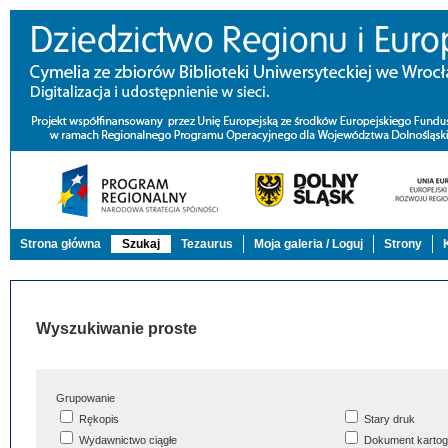
Strona główna
Szukaj
Tezaurus
Moja galeria / Loguj
Strony
Wyszukiwanie proste
Grupowanie
Rękopis
Stary druk
Wydawnictwo ciągłe
Dokument kartog