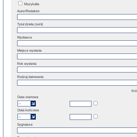
Muzykalia
Autor/Redaktor
Tytuł dzieła (serii)
Wydawca
Miejsce wydania
Rok wydania
Rodzaj datowania
Kró
Data startowa
Data końcowa
Sygnatura