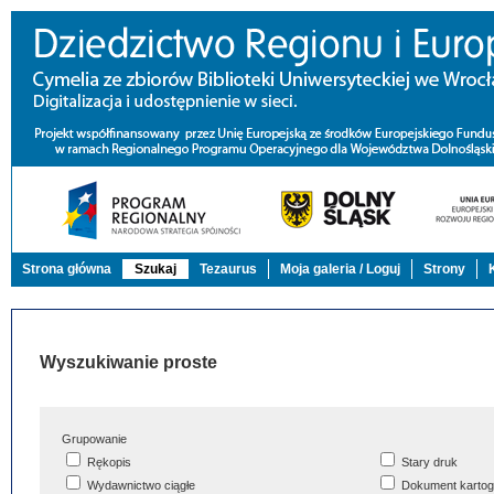
Strona główna
Szukaj
Tezaurus
Moja galeria / Loguj
Strony
Wyszukiwanie proste
Grupowanie
Rękopis
Stary druk
Wydawnictwo ciągłe
Dokument kartog