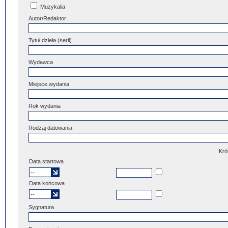
Muzykalia
Autor/Redaktor
Tytuł dzieła (serii)
Wydawca
Miejsce wydania
Rok wydania
Rodzaj datowania
Kró
Data startowa
Data końcowa
Sygnatura