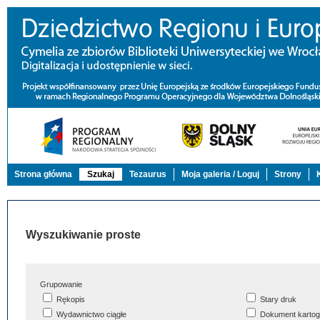
Strona główna
Szukaj
Tezaurus
Moja galeria / Loguj
Strony
Wyszukiwanie proste
Grupowanie
Rękopis
Stary druk
Wydawnictwo ciągłe
Dokument kartog