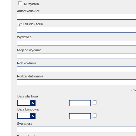
Muzykalia
Autor/Redaktor
Tytuł dzieła (serii)
Wydawca
Miejsce wydania
Rok wydania
Rodzaj datowania
Kró
Data startowa
Data końcowa
Sygnatura