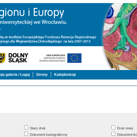
ja galeria / Loguj
Strony
Kalejdoskop
Stary druk
Druk nowy
Dokument kartograficzny
Dokument iko