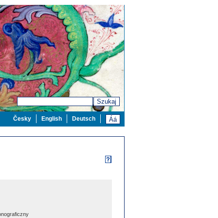
Szukaj
Česky
English
Deutsch
nograficzny