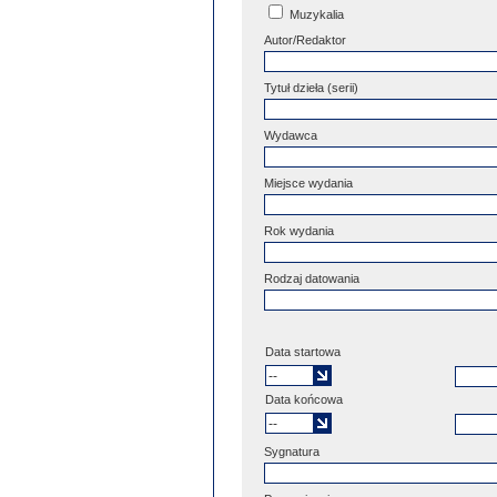
Muzykalia
Autor/Redaktor
Tytuł dzieła (serii)
Wydawca
Miejsce wydania
Rok wydania
Rodzaj datowania
Data startowa
Data końcowa
Sygnatura