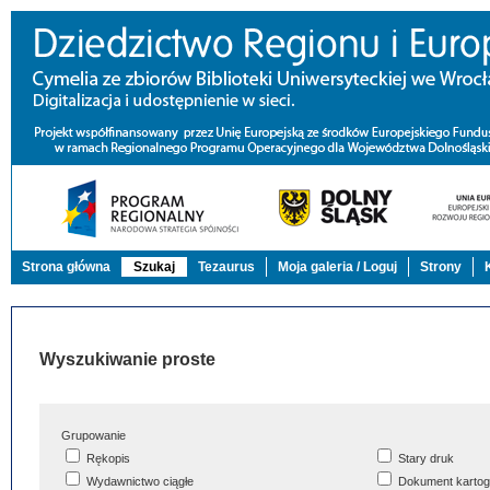
Strona główna
Szukaj
Tezaurus
Moja galeria / Loguj
Strony
Wyszukiwanie proste
Grupowanie
Rękopis
Stary druk
Wydawnictwo ciągłe
Dokument kartog