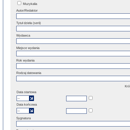
Muzykalia
Autor/Redaktor
Tytuł dzieła (serii)
Wydawca
Miejsce wydania
Rok wydania
Rodzaj datowania
Kró
Data startowa
Data końcowa
Sygnatura