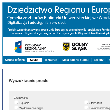
Strona główna
Szukaj
Tezaurus
Moja galeria / Loguj
Strony
Wyszukiwanie proste
Grupowanie
Rękopis
Stary druk
Wydawnictwo ciągłe
Dokument kartog