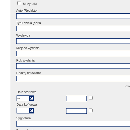
Muzykalia
Autor/Redaktor
Tytuł dzieła (serii)
Wydawca
Miejsce wydania
Rok wydania
Rodzaj datowania
Kró
Data startowa
Data końcowa
Sygnatura