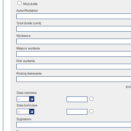
Muzykalia
Autor/Redaktor
Tytuł dzieła (serii)
Wydawca
Miejsce wydania
Rok wydania
Rodzaj datowania
Kró
Data startowa
Data końcowa
Sygnatura