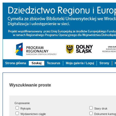
Strona główna
Szukaj
Tezaurus
Moja galeria / Loguj
Strony
Wyszukiwanie proste
Grupowanie
Rękopis
Stary druk
Wydawnictwo ciągłe
Dokument kartog