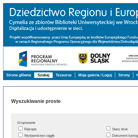
Strona główna
Szukaj
Tezaurus
Moja galeria / Loguj
Strony
Wyszukiwanie proste
Grupowanie
Rękopis
Stary druk
Wydawnictwo ciągłe
Dokument kartog