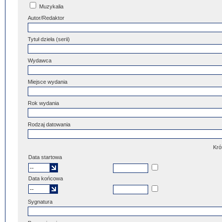
Muzykalia
Autor/Redaktor
Tytuł dzieła (serii)
Wydawca
Miejsce wydania
Rok wydania
Rodzaj datowania
Kró
Data startowa
Data końcowa
Sygnatura