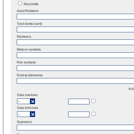
Muzykalia
Autor/Redaktor
Tytuł dzieła (serii)
Wydawca
Miejsce wydania
Rok wydania
Rodzaj datowania
Kró
Data startowa
Data końcowa
Sygnatura