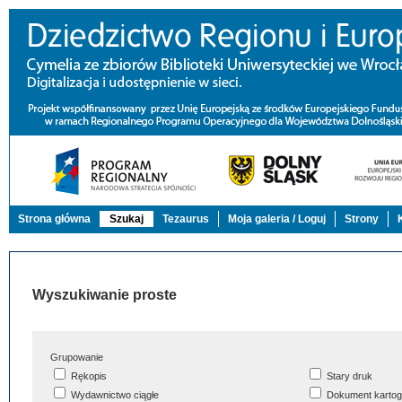
Strona główna
Szukaj
Tezaurus
Moja galeria / Loguj
Strony
Wyszukiwanie proste
Grupowanie
Rękopis
Stary druk
Wydawnictwo ciągłe
Dokument kartog