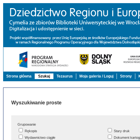
Strona główna
Szukaj
Tezaurus
Moja galeria / Loguj
Strony
Wyszukiwanie proste
Grupowanie
Rękopis
Stary druk
Wydawnictwo ciągłe
Dokument kartog