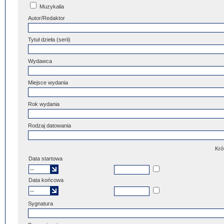
Muzykalia
Autor/Redaktor
Tytuł dzieła (serii)
Wydawca
Miejsce wydania
Rok wydania
Rodzaj datowania
Kró
Data startowa
Data końcowa
Sygnatura