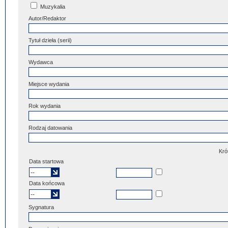
Muzykalia
Autor/Redaktor
Tytuł dzieła (serii)
Wydawca
Miejsce wydania
Rok wydania
Rodzaj datowania
Kró
Data startowa
Data końcowa
Sygnatura