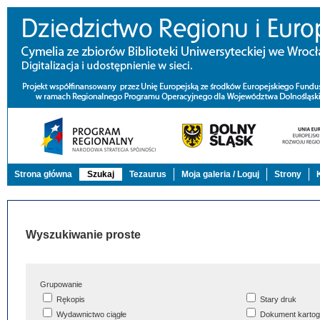
Strona główna
Szukaj
Tezaurus
Moja galeria / Loguj
Strony
Wyszukiwanie proste
Grupowanie
Rękopis
Stary druk
Wydawnictwo ciągłe
Dokument kartog