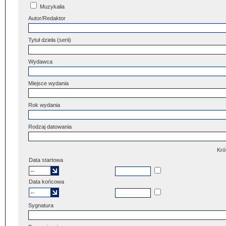
Muzykalia
Autor/Redaktor
Tytuł dzieła (serii)
Wydawca
Miejsce wydania
Rok wydania
Rodzaj datowania
Kró
Data startowa
Data końcowa
Sygnatura