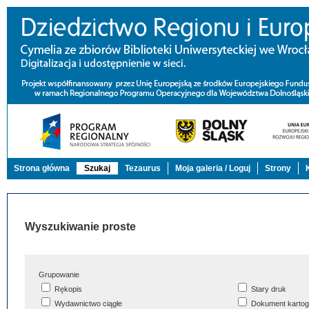
Strona główna
Szukaj
Tezaurus
Moja galeria / Loguj
Strony
Wyszukiwanie proste
Grupowanie
Rękopis
Stary druk
Wydawnictwo ciągłe
Dokument kartog