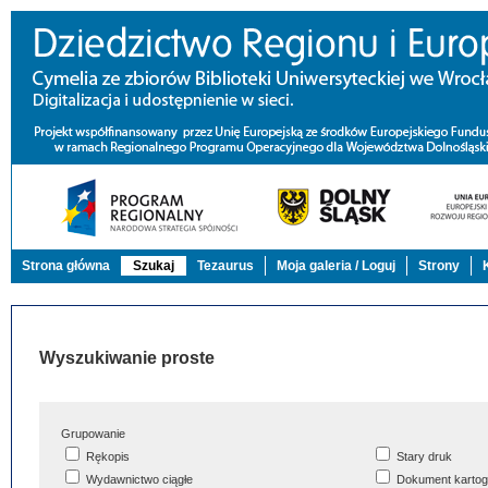
Strona główna
Szukaj
Tezaurus
Moja galeria / Loguj
Strony
Wyszukiwanie proste
Grupowanie
Rękopis
Stary druk
Wydawnictwo ciągłe
Dokument kartog