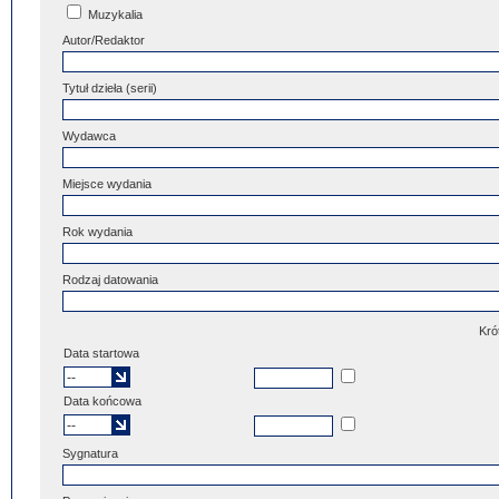
Muzykalia
Autor/Redaktor
Tytuł dzieła (serii)
Wydawca
Miejsce wydania
Rok wydania
Rodzaj datowania
Kró
Data startowa
Data końcowa
Sygnatura