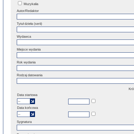
Muzykalia
Autor/Redaktor
Tytuł dzieła (serii)
Wydawca
Miejsce wydania
Rok wydania
Rodzaj datowania
Kró
Data startowa
Data końcowa
Sygnatura