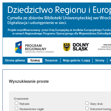
Strona główna
Szukaj
Tezaurus
Moja galeria / Loguj
Strony
Wyszukiwanie proste
Grupowanie
Rękopis
Stary druk
Wydawnictwo ciągłe
Dokument kartog