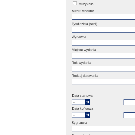
Muzykalia
Autor/Redaktor
Tytuł dzieła (serii)
Wydawca
Miejsce wydania
Rok wydania
Rodzaj datowania
Data startowa
Data końcowa
Sygnatura