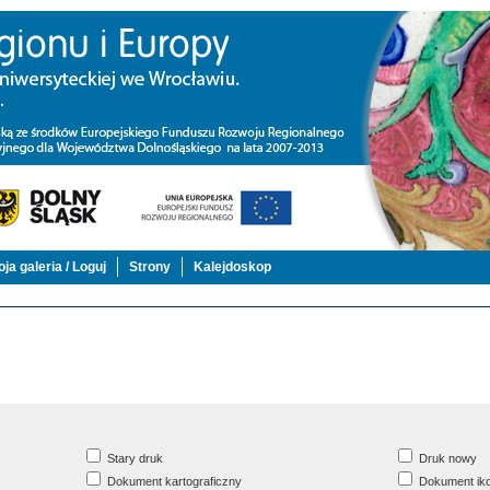
ja galeria / Loguj
Strony
Kalejdoskop
Stary druk
Druk nowy
Dokument kartograficzny
Dokument iko