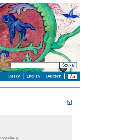
Szukaj
Česky
English
Deutsch
nograficzny