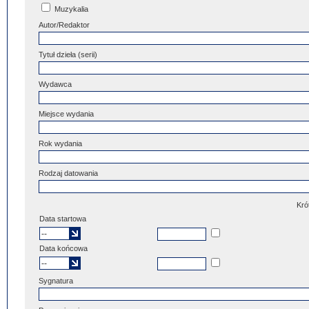
Muzykalia
Autor/Redaktor
Tytuł dzieła (serii)
Wydawca
Miejsce wydania
Rok wydania
Rodzaj datowania
Kró
Data startowa
Data końcowa
Sygnatura