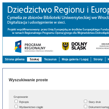
Strona główna
Szukaj
Tezaurus
Moja galeria / Loguj
Strony
Wyszukiwanie proste
Grupowanie
Rękopis
Stary druk
Wydawnictwo ciągłe
Dokument kartog