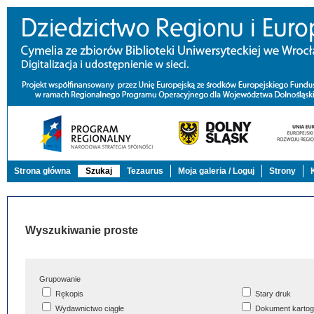
Strona główna
Szukaj
Tezaurus
Moja galeria / Loguj
Strony
Wyszukiwanie proste
Grupowanie
Rękopis
Stary druk
Wydawnictwo ciągłe
Dokument kartog