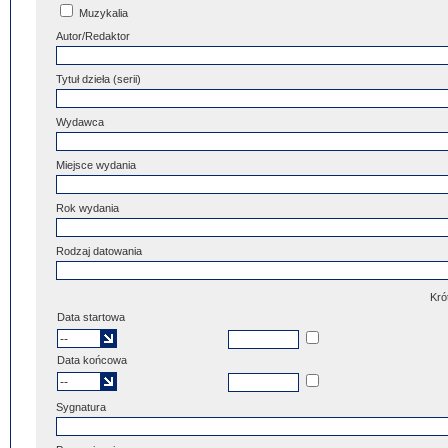
Muzykalia
Autor/Redaktor
Tytuł dzieła (serii)
Wydawca
Miejsce wydania
Rok wydania
Rodzaj datowania
Kró
Data startowa
Data końcowa
Sygnatura