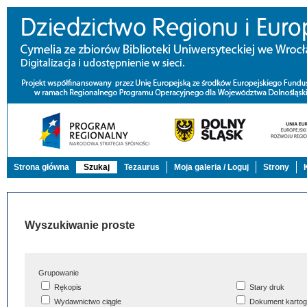
Strona główna
Szukaj
Tezaurus
Moja galeria / Loguj
Strony
Wyszukiwanie proste
Grupowanie
Rękopis
Stary druk
Wydawnictwo ciągłe
Dokument kartog