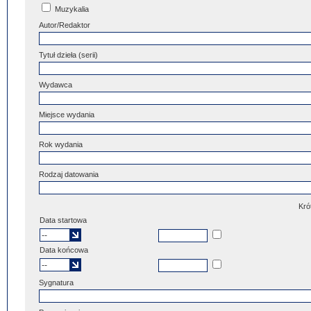
Muzykalia
Autor/Redaktor
Tytuł dzieła (serii)
Wydawca
Miejsce wydania
Rok wydania
Rodzaj datowania
Kró
Data startowa
Data końcowa
Sygnatura