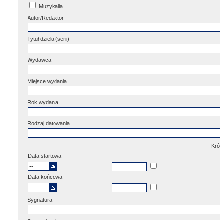
Muzykalia
Autor/Redaktor
Tytuł dzieła (serii)
Wydawca
Miejsce wydania
Rok wydania
Rodzaj datowania
Kró
Data startowa
Data końcowa
Sygnatura