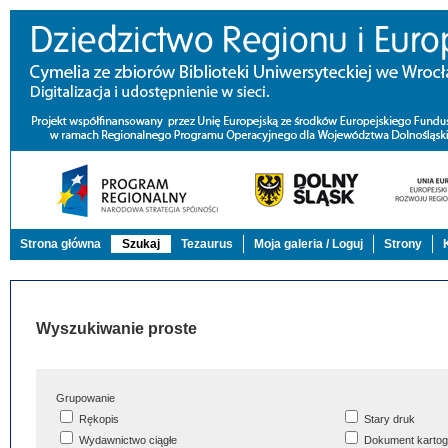
Strona główna
Szukaj
Tezaurus
Moja galeria / Loguj
Strony
Wyszukiwanie proste
Grupowanie
Rękopis
Stary druk
Wydawnictwo ciągłe
Dokument kartog