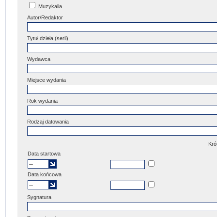
Muzykalia
Autor/Redaktor
Tytuł dzieła (serii)
Wydawca
Miejsce wydania
Rok wydania
Rodzaj datowania
Kró
Data startowa
Data końcowa
Sygnatura