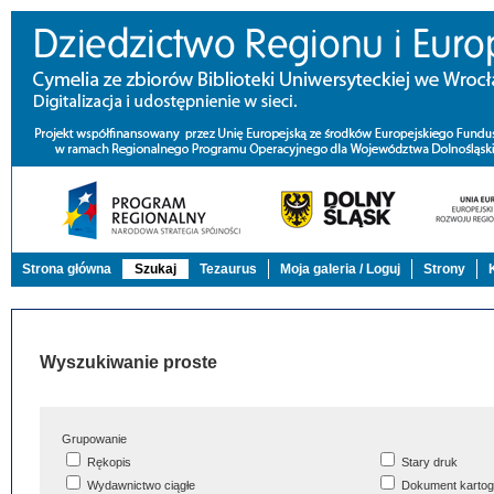
Strona główna
Szukaj
Tezaurus
Moja galeria / Loguj
Strony
Wyszukiwanie proste
Grupowanie
Rękopis
Stary druk
Wydawnictwo ciągłe
Dokument kartog