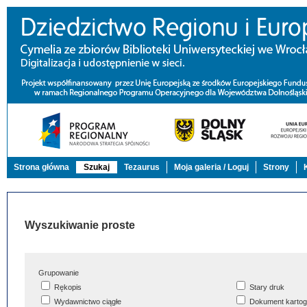
Strona główna
Szukaj
Tezaurus
Moja galeria / Loguj
Strony
Wyszukiwanie proste
Grupowanie
Rękopis
Stary druk
Wydawnictwo ciągłe
Dokument kartog