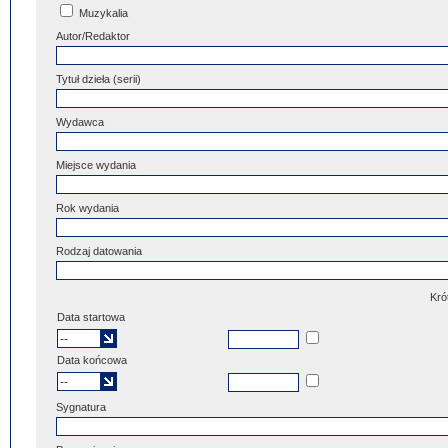
Muzykalia
Autor/Redaktor
Tytuł dzieła (serii)
Wydawca
Miejsce wydania
Rok wydania
Rodzaj datowania
Kró
Data startowa
Data końcowa
Sygnatura