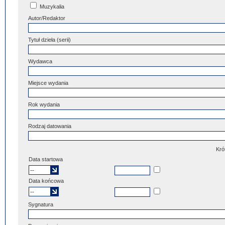
Muzykalia
Autor/Redaktor
Tytuł dzieła (serii)
Wydawca
Miejsce wydania
Rok wydania
Rodzaj datowania
Kró
Data startowa
Data końcowa
Sygnatura