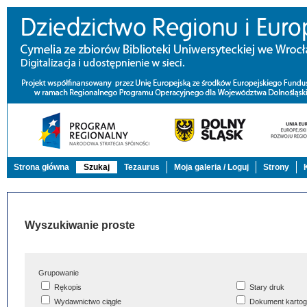
Strona główna
Szukaj
Tezaurus
Moja galeria / Loguj
Strony
Wyszukiwanie proste
Grupowanie
Rękopis
Stary druk
Wydawnictwo ciągłe
Dokument kartog