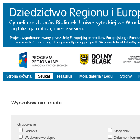
Strona główna
Szukaj
Tezaurus
Moja galeria / Loguj
Strony
Wyszukiwanie proste
Grupowanie
Rękopis
Stary druk
Wydawnictwo ciągłe
Dokument kartog