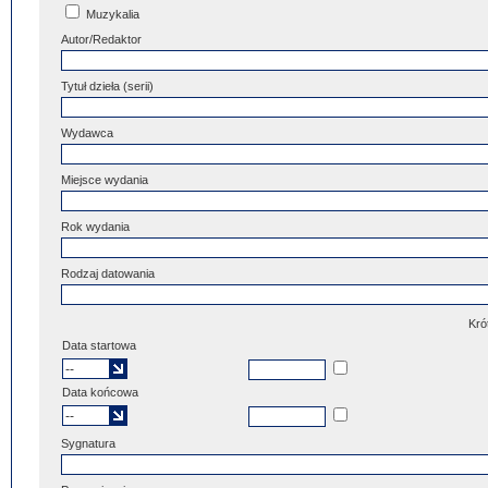
Muzykalia
Autor/Redaktor
Tytuł dzieła (serii)
Wydawca
Miejsce wydania
Rok wydania
Rodzaj datowania
Kró
Data startowa
Data końcowa
Sygnatura