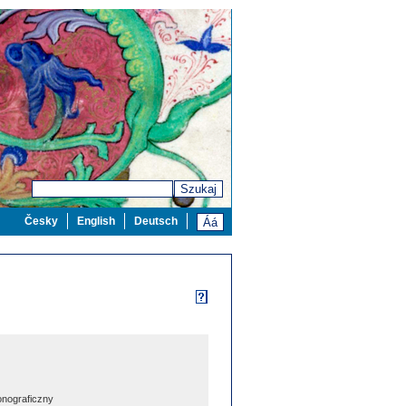
Szukaj
Česky
English
Deutsch
nograficzny