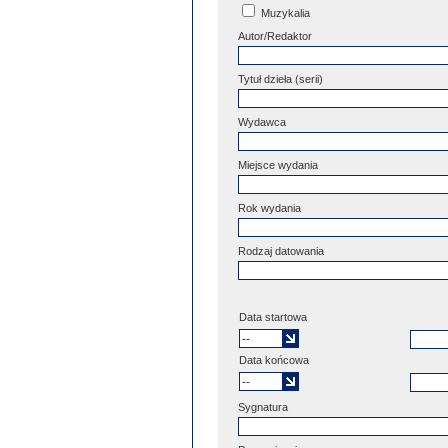
Muzykalia
Autor/Redaktor
Tytuł dzieła (serii)
Wydawca
Miejsce wydania
Rok wydania
Rodzaj datowania
Data startowa
Data końcowa
Sygnatura