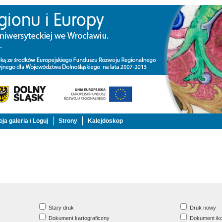
ja galeria / Loguj
Strony
Kalejdoskop
Stary druk
Druk nowy
Dokument kartograficzny
Dokument iko