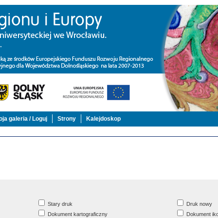
ja galeria / Loguj
Strony
Kalejdoskop
Stary druk
Druk nowy
Dokument kartograficzny
Dokument iko