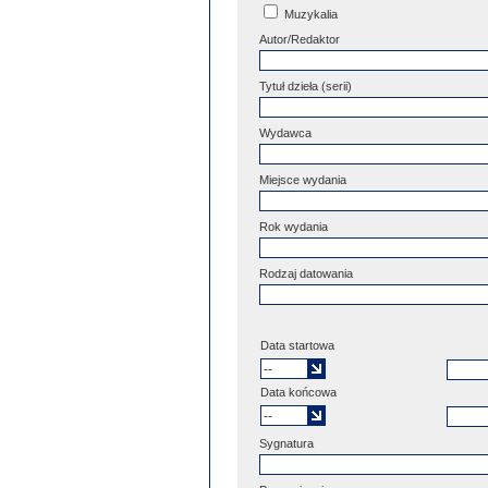
Muzykalia
Autor/Redaktor
Tytuł dzieła (serii)
Wydawca
Miejsce wydania
Rok wydania
Rodzaj datowania
Data startowa
Data końcowa
Sygnatura