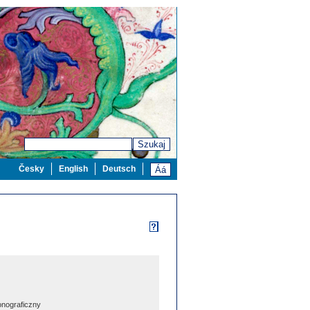
Szukaj
Česky
English
Deutsch
nograficzny