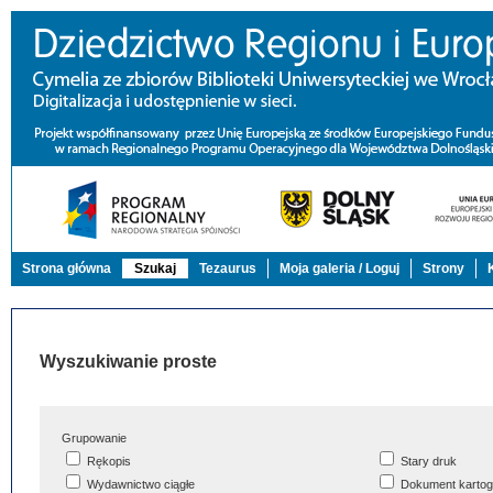
Strona główna
Szukaj
Tezaurus
Moja galeria / Loguj
Strony
Wyszukiwanie proste
Grupowanie
Rękopis
Stary druk
Wydawnictwo ciągłe
Dokument kartog