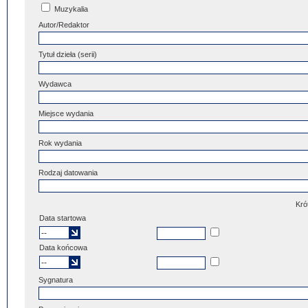
Muzykalia
Autor/Redaktor
Tytuł dzieła (serii)
Wydawca
Miejsce wydania
Rok wydania
Rodzaj datowania
Kró
Data startowa
Data końcowa
Sygnatura