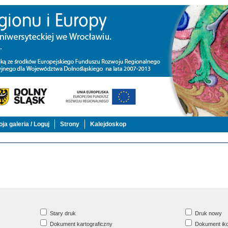
ja galeria / Loguj
Strony
Kalejdoskop
Stary druk
Druk nowy
Dokument kartograficzny
Dokument iko