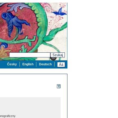
Szukaj
Česky
English
Deutsch
nograficzny