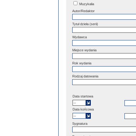
Muzykalia
Autor/Redaktor
Tytuł dzieła (serii)
Wydawca
Miejsce wydania
Rok wydania
Rodzaj datowania
Data startowa
Data końcowa
Sygnatura