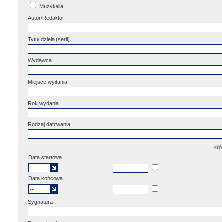
Muzykalia
Autor/Redaktor
Tytuł dzieła (serii)
Wydawca
Miejsce wydania
Rok wydania
Rodzaj datowania
Kró
Data startowa
Data końcowa
Sygnatura