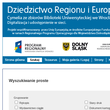
Strona główna
Szukaj
Tezaurus
Moja galeria / Loguj
Strony
Wyszukiwanie proste
Grupowanie
Rękopis
Stary druk
Wydawnictwo ciągłe
Dokument kartog