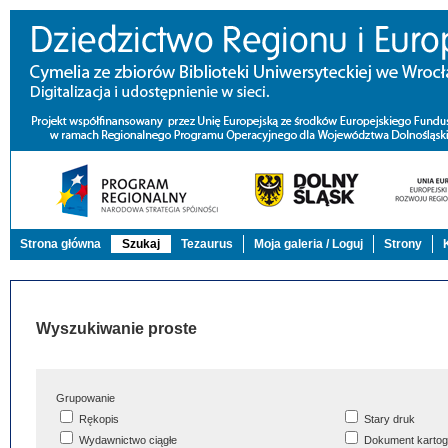
Strona główna
Szukaj
Tezaurus
Moja galeria / Loguj
Strony
Wyszukiwanie proste
Grupowanie
Rękopis
Stary druk
Wydawnictwo ciągłe
Dokument kartog