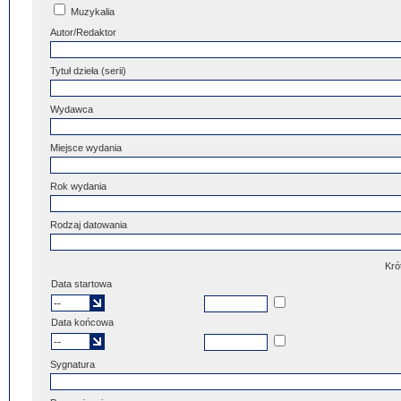
Muzykalia
Autor/Redaktor
Tytuł dzieła (serii)
Wydawca
Miejsce wydania
Rok wydania
Rodzaj datowania
Kró
Data startowa
Data końcowa
Sygnatura