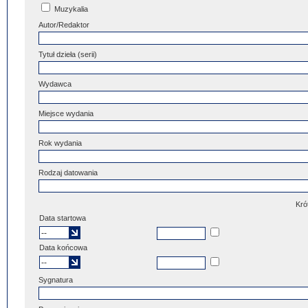
Muzykalia
Autor/Redaktor
Tytuł dzieła (serii)
Wydawca
Miejsce wydania
Rok wydania
Rodzaj datowania
Kró
Data startowa
Data końcowa
Sygnatura