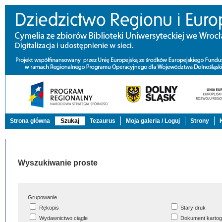
Strona główna
Szukaj
Tezaurus
Moja galeria / Loguj
Strony
Wyszukiwanie proste
Grupowanie
Rękopis
Stary druk
Wydawnictwo ciągłe
Dokument kartog