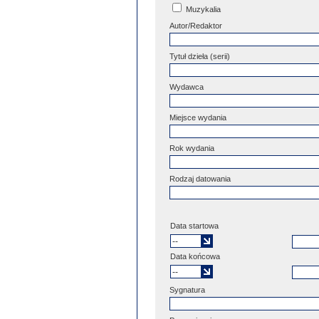
Muzykalia
Autor/Redaktor
Tytuł dzieła (serii)
Wydawca
Miejsce wydania
Rok wydania
Rodzaj datowania
Data startowa
Data końcowa
Sygnatura