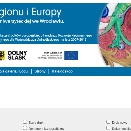
ja galeria / Loguj
Strony
Kalejdoskop
Stary druk
Druk nowy
Dokument kartograficzny
Dokument iko