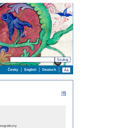
Szukaj
Česky
English
Deutsch
nograficzny