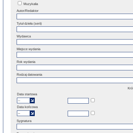
Muzykalia
Autor/Redaktor
Tytuł dzieła (serii)
Wydawca
Miejsce wydania
Rok wydania
Rodzaj datowania
Kró
Data startowa
Data końcowa
Sygnatura