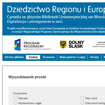
Strona główna
Szukaj
Tezaurus
Moja galeria / Loguj
Strony
Wyszukiwanie proste
Grupowanie
Rękopis
Stary druk
Wydawnictwo ciągłe
Dokument kartog