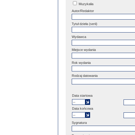
Muzykalia
Autor/Redaktor
Tytuł dzieła (serii)
Wydawca
Miejsce wydania
Rok wydania
Rodzaj datowania
Data startowa
Data końcowa
Sygnatura