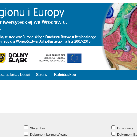
ja galeria / Loguj
Strony
Kalejdoskop
Stary druk
Druk nowy
Dokument kartograficzny
Dokument iko