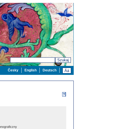
Szukaj
Česky
English
Deutsch
nograficzny